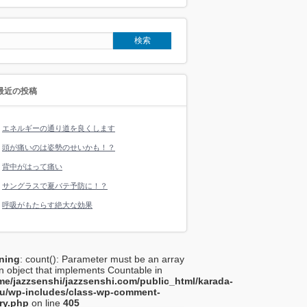
最近の投稿
エネルギーの通り道を良くします
頭が痛いのは姿勢のせいかも！？
背中がはって痛い
サングラスで夏バテ予防に！？
呼吸がもたらす絶大な効果
ning
: count(): Parameter must be an array
n object that implements Countable in
me/jazzsenshi/jazzsenshi.com/public_html/karada-
u/wp-includes/class-wp-comment-
ry.php
on line
405