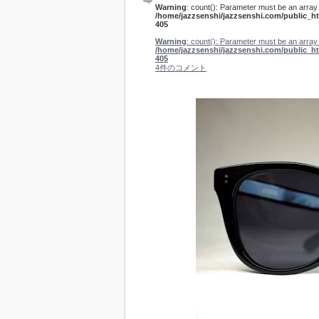
Warning
: count(): Parameter must be an array 
/home/jazzsenshi/jazzsenshi.com/public_
405
Warning
: count(): Parameter must be an array 
/home/jazzsenshi/jazzsenshi.com/public_
405
4件のコメント