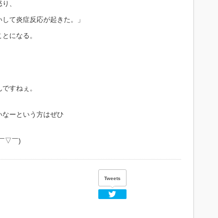
怒り、
いして炎症反応が起きた。」
ことになる。
んですねぇ。
いなーという方はぜひ
￣▽￣)
Tweets
Twitter