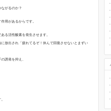
つながるのか？
す作用があるからです。
である活性酸素を発生させます。
内に放出され「疲れてるぞ！休んで回復させないとまずい
子の誘発を抑え、
す。