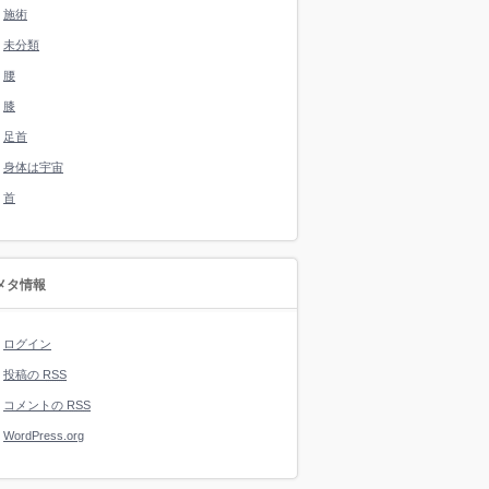
施術
未分類
腰
膝
足首
身体は宇宙
首
メタ情報
ログイン
投稿の
RSS
コメントの
RSS
WordPress.org