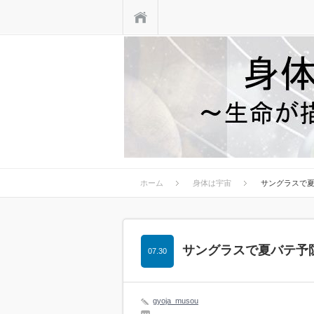
ホーム
ホーム
身体は宇宙
サングラスで
サングラスで夏バテ予
07.30
gyoja_musou