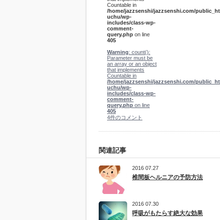
Countable in
/home/jazzsenshi/jazzsenshi.com/public_ht
uchu/wp-
includes/class-wp-
comment-
query.php
on line
405
Warning
: count():
Parameter must be
an array or an object
that implements
Countable in
/home/jazzsenshi/jazzsenshi.com/public_ht
uchu/wp-
includes/class-wp-
comment-
query.php
on line
405
4件のコメント
関連記事
2016 07.27
椎間板ヘルニアの予防方法
2016 07.30
呼吸がもたらす絶大な効果