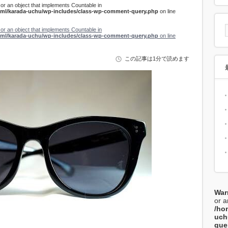
or an object that implements Countable in
html/karada-uchu/wp-includes/class-wp-comment-query.php
on line
or an object that implements Countable in
html/karada-uchu/wp-includes/class-wp-comment-query.php
on line
この記事は1分で読めます
War
or a
/ho
uch
que