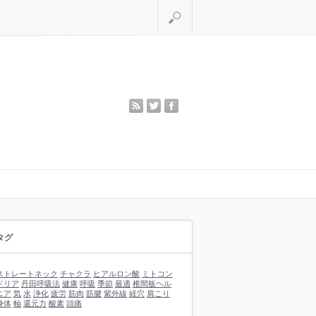
検索
rss
twitter
facebook
タグ
ストレートネック
チャクラ
ヒアルロン酸
ミトコン
ドリア
丹田呼吸法
健康
呼吸
季節
最適
椎間板ヘル
ニア
気
水
浄化
疲労
筋肉
筋腱
紫外線
経穴
肩こり
身体
軸
還元力
酸素
頭痛