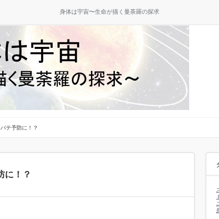
身体は宇宙〜生命が描く曼荼羅の探求
夏バテ予防に！？
防に！？