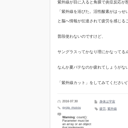
紫外線が目に入ると角膜で炎症反応が
「紫外線を浴びた。活性酸素がはっせ
と脳へ情報が伝達されて疲労を感じる
普段使わないのですけど、
サングラスってかなり理にかなってる
なんか夏バテなのか疲れてしょうがな
「紫外線カット」をしてみてください(
2016 07.30
身体は宇宙
gyoja_musou
疲労
,
紫外線
Warning
: count():
Parameter must be
an array or an object
that implements