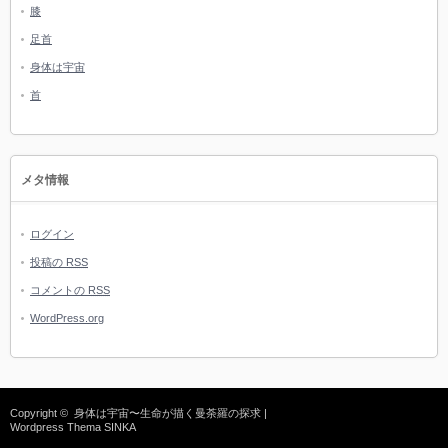
膝
足首
身体は宇宙
首
メタ情報
ログイン
投稿の
RSS
コメントの
RSS
WordPress.org
Copyright ©
身体は宇宙〜生命が描く曼荼羅の探求
|
Wordpress Thema
SINKA