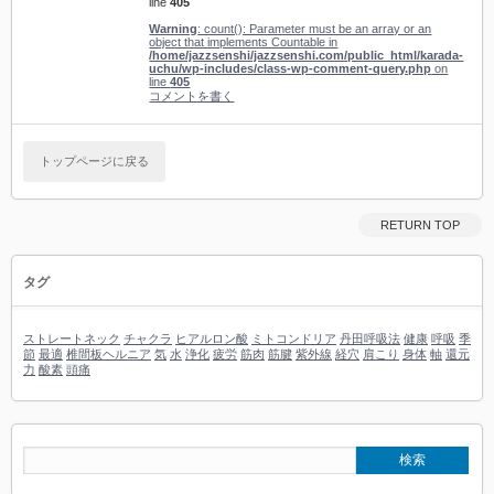
line
405
Warning
: count(): Parameter must be an array or an
object that implements Countable in
/home/jazzsenshi/jazzsenshi.com/public_html/karada-
uchu/wp-includes/class-wp-comment-query.php
on
line
405
コメントを書く
トップページに戻る
RETURN TOP
タグ
ストレートネック
チャクラ
ヒアルロン酸
ミトコンドリア
丹田呼吸法
健康
呼吸
季
節
最適
椎間板ヘルニア
気
水
浄化
疲労
筋肉
筋腱
紫外線
経穴
肩こり
身体
軸
還元
力
酸素
頭痛