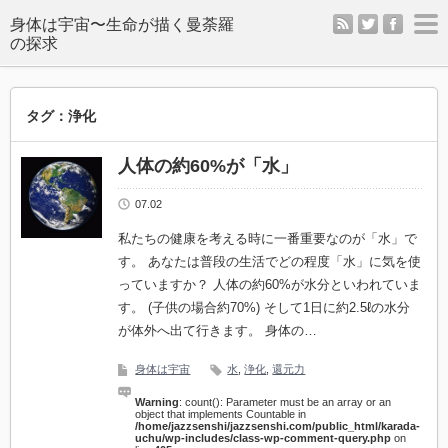
rss
twitter
facebo
m
タグ：浄化
人体の約60%が「水」
07.02
私たちの健康を考える時に一番重要なのが「水」で
す。 あなたは普段の生活でどの程度「水」に気を使
っていますか？ 人体の約60%が水分といわれていま
す。 (子供の場合約70%) そして1日に約2.5ℓの水分
が体外へ出て行きます。 身体の…
身体は宇宙
水
,
浄化
,
還元力
Warning
: count(): Parameter must be an array or an
object that implements Countable in
/home/jazzsenshi/jazzsenshi.com/public_html/karada-
uchu/wp-includes/class-wp-comment-query.php
on